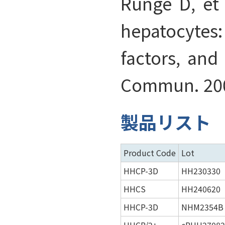
Runge D, et 
hepatocytes:
factors, and
Commun. 2000
製品リスト
Product Code
Lot
HHCP-3D
HH230330
HHCS
HH240620
HHCP-3D
NHM2354B