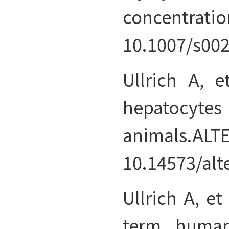
concentratio
10.1007/s002
Ullrich A, 
hepatocyte
animals.
10.14573/alt
Ullrich A, et
term human 