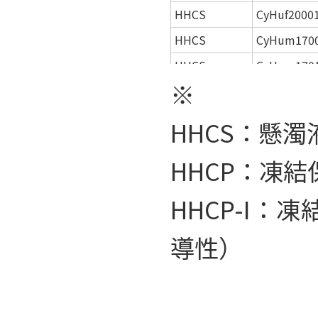
HHCS
CyHuf2000
HHCS
CyHum170
HHCS
CyHum170
※
HHCS
CyHum170
HHCS
CyHum170
HHCS：懸
HHCP-I
HH160531-
HHCP：凍
HHCP-I
HH110930
HHCP-I
BHuf16029
HHCP-I
HHCP-I
CHM2225
導性）
HHCP-I-3D
NHF2355
HHCP-I-3D
NHM2354
HHCP-I
CyHuf1900