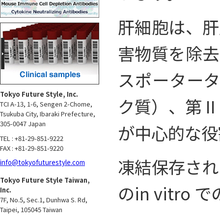
肝細胞は、肝
害物質を除去
スポータータン
Tokyo Future Style, Inc.
ク質）、第 
TCI A-13, 1-6, Sengen 2-Chome,
Tsukuba City, Ibaraki Prefecture,
305-0047 Japan
が中心的な役
TEL : +81-29-851-9222
FAX : +81-29-851-9220
凍結保存され
info@tokyofuturestyle.com
Tokyo Future Style Taiwan,
のin vit
Inc.
7F, No.5, Sec.1, Dunhwa S. Rd,
Taipei, 105045 Taiwan